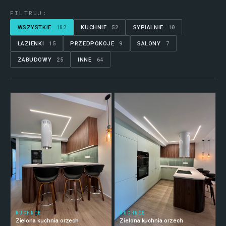
FILTRUJ:
182
52
10
WSZYSTKIE
KUCHNIE
SYPIALNIE
15
9
7
ŁAZIENKI
PRZEDPOKOJE
SALONY
25
64
ZABUDOWY
INNE
KUCHNIE
KUCHNIE
Zielona kuchnia orzech
Zielona kuchnia orzech