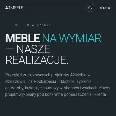
A2
MEBLE
MENU
A2
MEBLE
03 — REALIZACJE
MEBLE
NA WYMIAR
— NASZE
REALIZACJE.
Przegląd zrealizowanych projektów A2Meble w
Rzeszowie i na Podkarpaciu — kuchnie, sypialnie,
garderoby, łazienki, zabudowy w skosach i wnękach. Każdy
projekt wykonany pod konkretne pomieszczenie i klienta.
PL
EN
UA
+48 72 72 11 005
kontakt@a2meble.pl