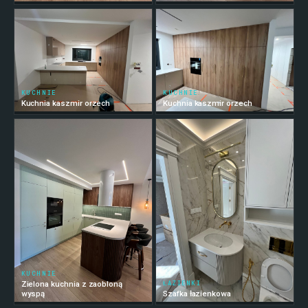
KUCHNIE
KUCHNIE
Kuchnia kaszmir orzech
Kuchnia kaszmir orzech
KUCHNIE
ŁAZIENKI
Zielona kuchnia z zaobloną
wyspą
Szafka łazienkowa