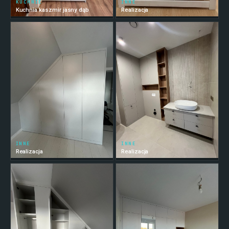
KUCHNIE
INNE
Kuchnia kaszmir jasny dąb
Realizacja
INNE
INNE
Realizacja
Realizacja