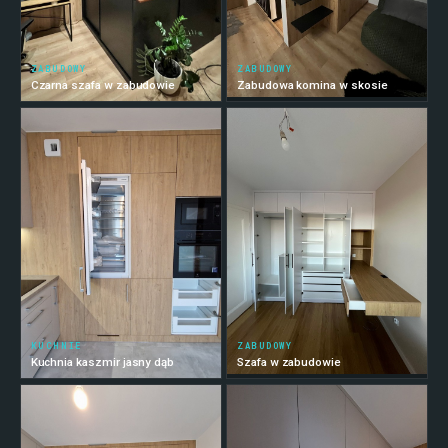
ZABUDOWY
ZABUDOWY
Czarna szafa w zabudowie
Zabudowa komina w skosie
KUCHNIE
ZABUDOWY
Kuchnia kaszmir jasny dąb
Szafa w zabudowie