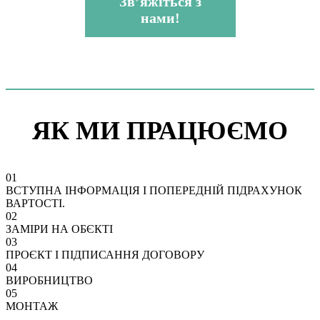
Зв’яжіться з
нами!
ЯК МИ ПРАЦЮЄМО
01
ВСТУПНА ІНФОРМАЦІЯ І ПОПЕРЕДНІЙ ПІДРАХУНОК
ВАРТОСТІ.
02
ЗАМІРИ НА ОБЄКТІ
03
ПРОЄКТ І ПІДПИСАННЯ ДОГОВОРУ
04
ВИРОБНИЦТВО
05
МОНТАЖ