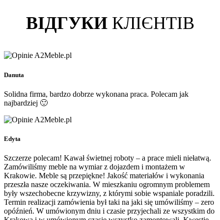
ВІДГУКИ
КЛІЄНТІВ
Danuta
Solidna firma, bardzo dobrze wykonana praca. Polecam jak
najbardziej 🙂
Edyta
Szczerze polecam! Kawał świetnej roboty – a prace mieli niełatwą.
Zamówiliśmy meble na wymiar z dojazdem i montażem w
Krakowie. Meble są przepiękne! Jakość materiałów i wykonania
przeszła nasze oczekiwania. W mieszkaniu ogromnym problemem
były wszechobecne krzywizny, z którymi sobie wspaniale poradzili.
Termin realizacji zamówienia był taki na jaki się umówiliśmy – zero
opóźnień. W umówionym dniu i czasie przyjechali ze wszystkim do
Krakowa i w umówionym czasie wszystko zamontowali. Kwestie