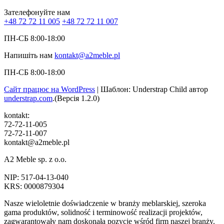
Зателефонуйте нам
+48 72 72 11 005
+48 72 72 11 007
ПН-СБ 8:00-18:00
Напишіть нам
kontakt@a2meble.pl
ПН-СБ 8:00-18:00
Сайт працює на WordPress
|
Шаблон: Understrap Child автор
understrap.com
.(Версія 1.2.0)
kontakt:
72-72-11-005
72-72-11-007
kontakt@a2meble.pl
A2 Meble sp. z o.o.
NIP: 517-04-13-040
KRS: 0000879304
Nasze wieloletnie doświadczenie w branży meblarskiej, szeroka
gama produktów, solidność i terminowość realizacji projektów,
zagwarantowały nam doskonałą pozycję wśród firm naszej branży.