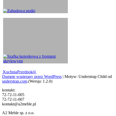
Nawigacja
Kuchnia
Przedpokój
Dumnie wspierany przez WordPress
|
Motyw: Understrap Child od
wpisu
understrap.com
.(Wersja: 1.2.0)
kontakt:
72-72-11-005
72-72-11-007
kontakt@a2meble.pl
A2 Meble sp. z o.o.