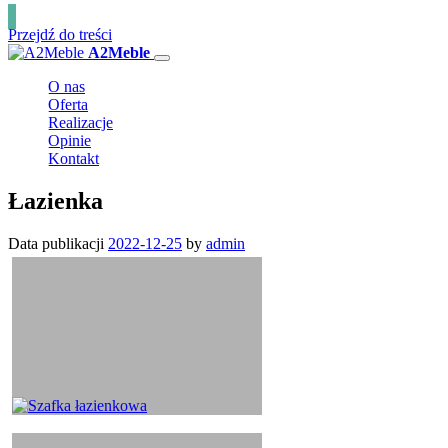
Przejdź do treści
A2Meble
O nas
Oferta
Realizacje
Opinie
Kontakt
Łazienka
Data publikacji
2022-12-25
by
admin