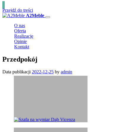
Przejdź do treści
A2Meble
O nas
Oferta
Realizacje
Opinie
Kontakt
Przedpokój
Data publikacji
2022-12-25
by
admin